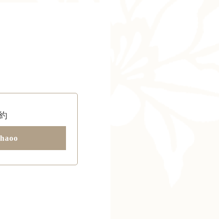
約
haoo