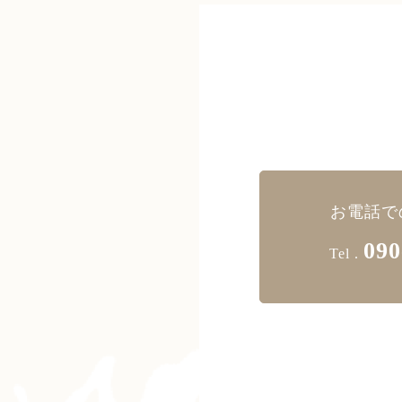
お電話で
090
Tel .